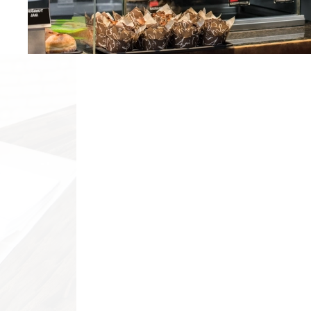
Factoring
La modalidad de Factoring o descuento de
facturas consiste en la compra de un crédit
avalado por facturas debidamente selladas
recibidas por el valor total de las mismas me
una comisión, acordada por las partes com
precio por todos los derechos sobre el mis
crédito.