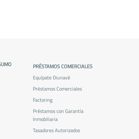
SUMO
PRÉSTAMOS COMERCIALES
CUENTAS D
Equípate Diunavé
Ahorro Pers
Préstamos Comerciales
Ahorro Prefe
Factoring
Ahorro Come
Préstamos con Garantía
Ahorro Infan
Inmobiliaria
Prom - Man
Tasadores Autorizados
CERTIFICAD