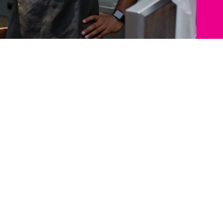
o
 y
nos
o
mo