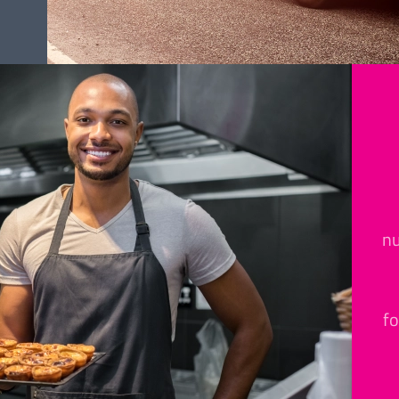
nu
fo